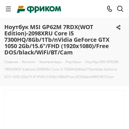
Ноутбук MSI GP62M 7RDX(WOT
Edition)-2098XRU Core i5
7300HQ/8Gb/1Tb/nVidia GeForce GTX
1050 2Gb/15.6"/FHD (1920x1080)/Free
DOS/black/WiFi/BT/Cam
Главная
-
Каталог
-
Компьютеры
-
Ноутбуки
-
Ноутбук MSI GP62M
7RDX(WOT Edition)-2098XRU Core i5 7300HQ/8Gb/1Tb/nVidia GeForce
GTX 1050 2Gb/15.6"/FHD (1920x1080)/Free DOS/black/WiFi/BT/Cam