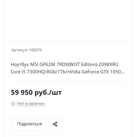
Артикул:
100079
Ноутбук MSI GP62M 7RDX(WOT Edition)-2098XRU
Core i5 7300HQ/8Gb/1Tb/nVidia GeForce GTX 1050
2Gb/15.6"/FHD (1920x1080)/Free
DOS/black/WiFi/BT/Cam
59 950
руб.
/шт
Нет в наличии
Поделиться