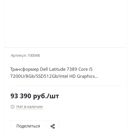
Артикул:
100048
Трансформер Dell Latitude 7389 Core i5
7200U/8Gb/SSD512Gb/Intel HD Graphics
620/13.3"/Touch/FHD (1920x1080)/4G/Windows 10
Professional 64/black/WiFi/BT/Cam
93 390
руб.
/шт
Нет в наличии
Поделиться