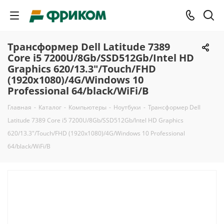
Трансформер Dell Latitude 7389
Core i5 7200U/8Gb/SSD512Gb/Intel HD
Graphics 620/13.3"/Touch/FHD
(1920x1080)/4G/Windows 10
Professional 64/black/WiFi/B
Главная
-
Каталог
-
Компьютеры
-
Ноутбуки
-
Трансформер Dell
Latitude 7389 Core i5 7200U/8Gb/SSD512Gb/Intel HD Graphics
620/13.3"/Touch/FHD (1920x1080)/4G/Windows 10 Professional
64/black/WiFi/B