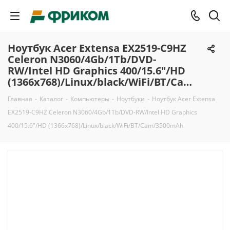
Ноутбук Acer Extensa EX2519-C9HZ
Celeron N3060/4Gb/1Tb/DVD-
RW/Intel HD Graphics 400/15.6"/HD
(1366x768)/Linux/black/WiFi/BT/Cam/3500mAh
Главная
-
Каталог
-
Компьютеры
-
Ноутбуки
-
Ноутбук Acer Extensa
EX2519-C9HZ Celeron N3060/4Gb/1Tb/DVD-RW/Intel HD Graphics
400/15.6"/HD (1366x768)/Linux/black/WiFi/BT/Cam/3500mAh