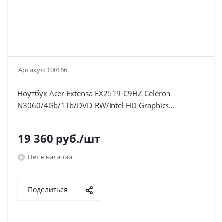
Артикул:
100166
Ноутбук Acer Extensa EX2519-C9HZ Celeron
N3060/4Gb/1Tb/DVD-RW/Intel HD Graphics
400/15.6"/HD
(1366x768)/Linux/black/WiFi/BT/Cam/3500mAh
19 360
руб.
/шт
Нет в наличии
Поделиться