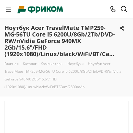
Ноутбук Acer TravelMate TMP259-
MG-56TU Core i5 6200U/8Gb/2Tb/DVD-
RW/nVidia GeForce 940MX
2Gb/15.6"/FHD
(1920x1080)/Linux/black/WiFi/BT/Cam/2800mAh
Главная
-
Каталог
-
Компьютеры
-
Ноутбуки
-
Ноутбук Acer
TravelMate TMP259-MG-56TU Core i5 6200U/8Gb/2Tb/DVD-RW/nVidia
GeForce 940MX 2Gb/15.6"/FHD
(1920x1080)/Linux/black/WiFi/BT/Cam/2800mAh