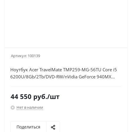
Артикул:
100139
Ноутбук Acer TravelMate TMP259-MG-56TU Core i5
6200U/8Gb/2Tb/DVD-RW/nVidia GeForce 940MX
2Gb/15.6"/FHD
(1920x1080)/Linux/black/WiFi/BT/Cam/2800mAh
44 550
руб.
/шт
Нет в наличии
Поделиться