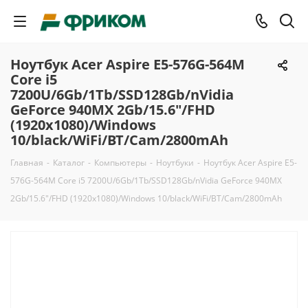
Ноутбук Acer Aspire E5-576G-564M
Core i5
7200U/6Gb/1Tb/SSD128Gb/nVidia
GeForce 940MX 2Gb/15.6"/FHD
(1920x1080)/Windows
10/black/WiFi/BT/Cam/2800mAh
Главная
-
Каталог
-
Компьютеры
-
Ноутбуки
-
Ноутбук Acer Aspire E5-
576G-564M Core i5 7200U/6Gb/1Tb/SSD128Gb/nVidia GeForce 940MX
2Gb/15.6"/FHD (1920x1080)/Windows 10/black/WiFi/BT/Cam/2800mAh