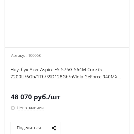
Артикул:
100068
Ноутбук Acer Aspire E5-576G-564M Core i5
7200U/6Gb/1Tb/SSD128Gb/nVidia GeForce 940MX
2Gb/15.6"/FHD (1920x1080)/Windows
10/black/WiFi/BT/Cam/2800mAh
48 070
руб.
/шт
Нет в наличии
Поделиться