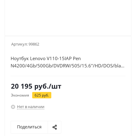
Артикул:
99862
Ноутбук Lenovo V110-15IAP Pen
N4200/4Gb/500Gb/DVDRW/505/15.6"/HD/DOS/black/WiF
(80TG001JRK)
20 195
руб.
/шт
Экономия
625
руб.
Нет в наличии
Поделиться