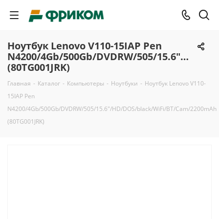
Ноутбук Lenovo V110-15IAP Pen
N4200/4Gb/500Gb/DVDRW/505/15.6"/HD/DO
(80TG001JRK)
Главная
-
Каталог
-
Компьютеры
-
Ноутбуки
-
Ноутбук Lenovo V110-
15IAP Pen
N4200/4Gb/500Gb/DVDRW/505/15.6"/HD/DOS/black/WiFi/BT/Cam/2200mAh
(80TG001JRK)