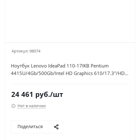
Артикул:
98074
Ноутбук Lenovo IdeaPad 110-17IKB Pentium
4415U/4Gb/500Gb/Intel HD Graphics 610/17.3"/HD+
(1600x900)/Windows 10/black/WiFi/BT/Cam
24 461
руб.
/шт
Нет в наличии
Поделиться