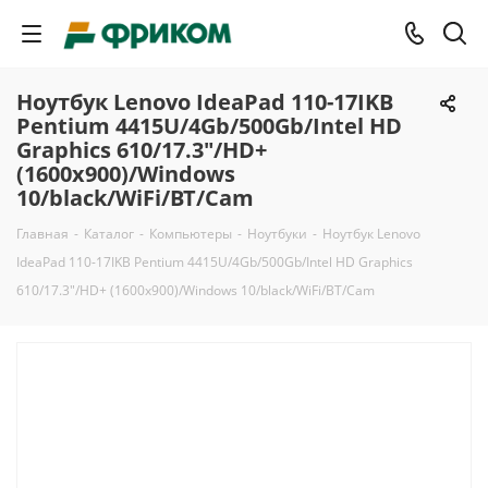
Ноутбук Lenovo IdeaPad 110-17IKB
Pentium 4415U/4Gb/500Gb/Intel HD
Graphics 610/17.3"/HD+
(1600x900)/Windows
10/black/WiFi/BT/Cam
Главная
-
Каталог
-
Компьютеры
-
Ноутбуки
-
Ноутбук Lenovo
IdeaPad 110-17IKB Pentium 4415U/4Gb/500Gb/Intel HD Graphics
610/17.3"/HD+ (1600x900)/Windows 10/black/WiFi/BT/Cam