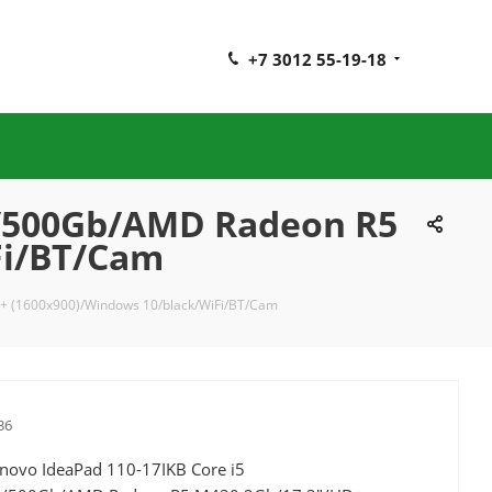
+7 3012 55-19-18
b/500Gb/AMD Radeon R5
Fi/BT/Cam
+ (1600x900)/Windows 10/black/WiFi/BT/Cam
36
novo IdeaPad 110-17IKB Core i5