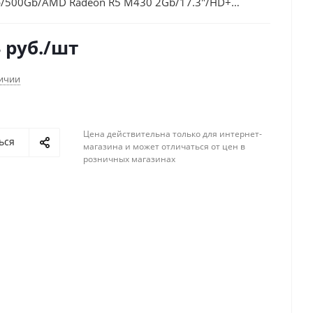
/500Gb/AMD Radeon R5 M430 2Gb/17.3"/HD+
/Windows 10/black/WiFi/BT/Cam
4
руб.
/шт
личии
Цена действительна только для интернет-
ься
магазина и может отличаться от цен в
розничных магазинах