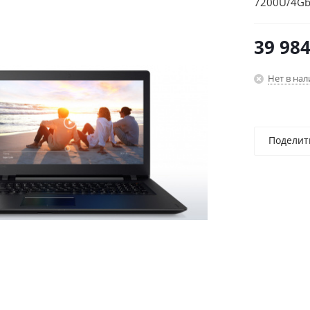
7200U/4Gb
(1600x900)
39 98
Нет в на
Поделит