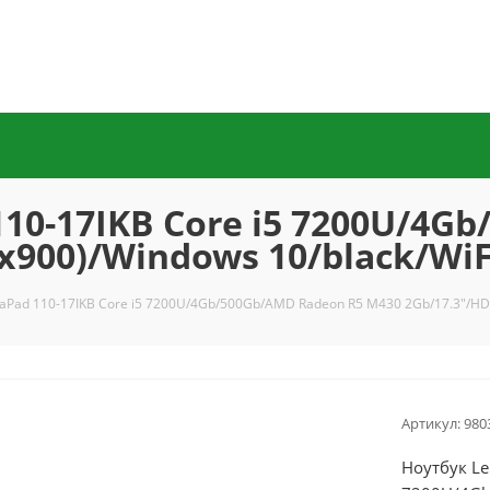
110-17IKB Core i5 7200U/4G
0x900)/Windows 10/black/Wi
eaPad 110-17IKB Core i5 7200U/4Gb/500Gb/AMD Radeon R5 M430 2Gb/17.3"/HD
Артикул:
980
Ноутбук Le