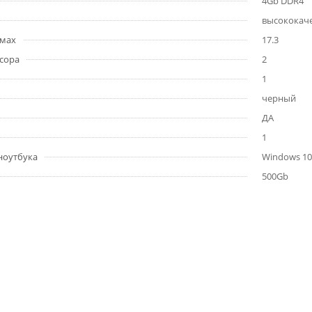
4Gb DDR4
высококаче
ймах
17.3
сора
2
1
черный
ДА
1
ноутбука
Windows 10
500Gb