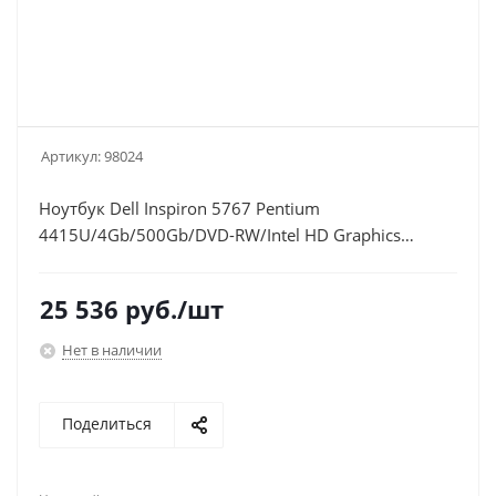
Артикул:
98024
Ноутбук Dell Inspiron 5767 Pentium
4415U/4Gb/500Gb/DVD-RW/Intel HD Graphics
610/17.3"/HD+
(1600x900)/Linux/lt.blue/WiFi/BT/Cam
25 536
руб.
/шт
Нет в наличии
Поделиться