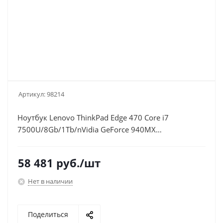
Артикул:
98214
Ноутбук Lenovo ThinkPad Edge 470 Core i7
7500U/8Gb/1Tb/nVidia GeForce 940MX
2Gb/14"/IPS/FHD (1920x1080)/Windows 10
Professional 64/black/WiFi/BT/Cam
58 481
руб.
/шт
Нет в наличии
Поделиться