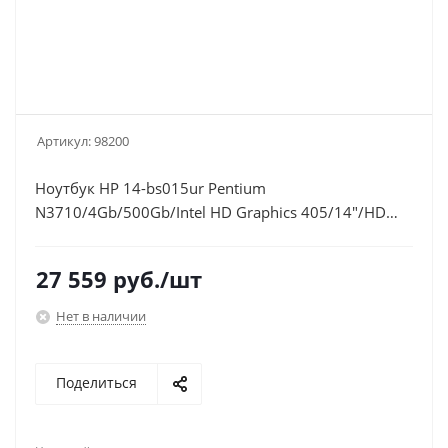
Артикул:
98200
Ноутбук HP 14-bs015ur Pentium
N3710/4Gb/500Gb/Intel HD Graphics 405/14"/HD
(1366x768)/Windows 10/red/WiFi/BT/Cam
27 559
руб.
/шт
Нет в наличии
Поделиться