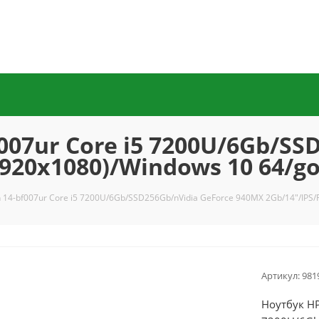
f007ur Core i5 7200U/6Gb/SS
1920x1080)/Windows 10 64/g
n 14-bf007ur Core i5 7200U/6Gb/SSD256Gb/nVidia GeForce 940MX 2Gb/14"/IPS
Артикул:
981
Ноутбук HP 