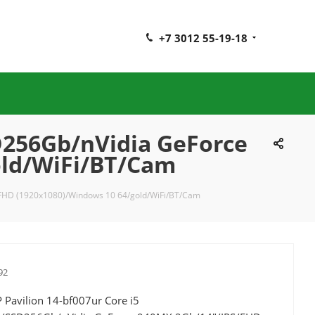
+7 3012 55-19-18
D256Gb/nVidia GeForce
old/WiFi/BT/Cam
/FHD (1920x1080)/Windows 10 64/gold/WiFi/BT/Cam
92
Pavilion 14-bf007ur Core i5