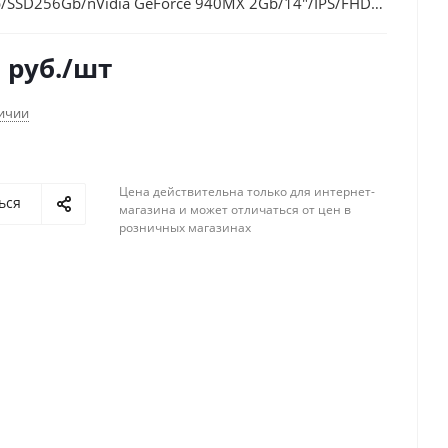
/SSD256Gb/nVidia GeForce 940MX 2Gb/14"/IPS/FHD
)/Windows 10 64/gold/WiFi/BT/Cam
6
руб.
/шт
личии
Цена действительна только для интернет-
ься
магазина и может отличаться от цен в
розничных магазинах