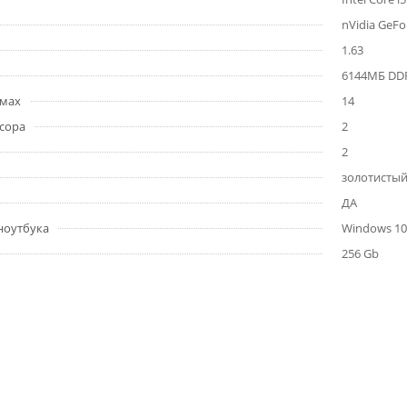
nVidia GeF
1.63
6144МБ DD
ймах
14
сора
2
2
золотисты
ДА
ноутбука
Windows 10 
256 Gb