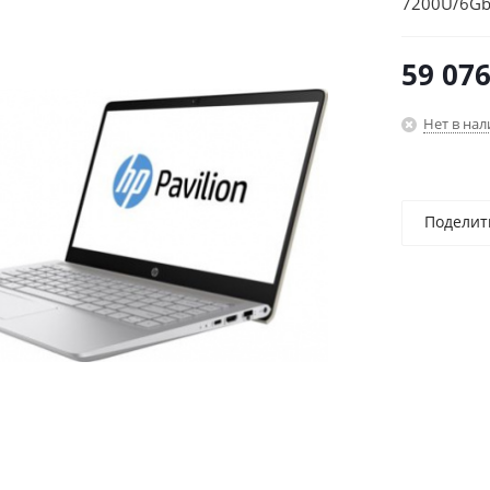
7200U/6Gb
(1920x1080
59 07
Нет в на
Поделит