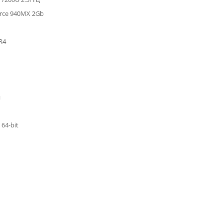
orce 940MX 2Gb
R4
й
64-bit