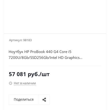
Артикул:
98183
Ноутбук HP ProBook 440 G4 Core i5
7200U/8Gb/SSD256Gb/Intel HD Graphics
620/14"/FHD (1920x1080)/Windows 10 Professional
64/WiFi/BT/Cam
57 081
руб.
/шт
Нет в наличии
Поделиться