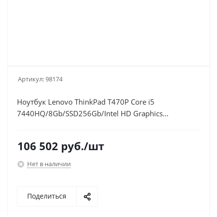
Артикул:
98174
Ноутбук Lenovo ThinkPad T470P Core i5
7440HQ/8Gb/SSD256Gb/Intel HD Graphics
630/14"/IPS/FHD (1920x1080)/Windows 10
Professional/black/WiFi/BT/Cam
106 502
руб.
/шт
Нет в наличии
Поделиться