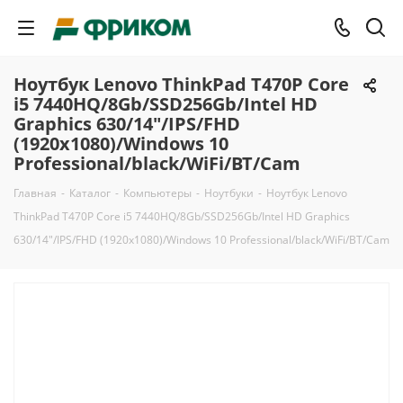
Ноутбук Lenovo ThinkPad T470P Core
i5 7440HQ/8Gb/SSD256Gb/Intel HD
Graphics 630/14"/IPS/FHD
(1920x1080)/Windows 10
Professional/black/WiFi/BT/Cam
Главная
-
Каталог
-
Компьютеры
-
Ноутбуки
-
Ноутбук Lenovo
ThinkPad T470P Core i5 7440HQ/8Gb/SSD256Gb/Intel HD Graphics
630/14"/IPS/FHD (1920x1080)/Windows 10 Professional/black/WiFi/BT/Cam