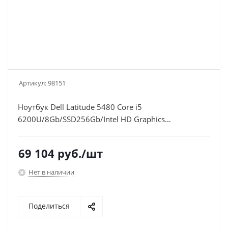
Артикул:
98151
Ноутбук Dell Latitude 5480 Core i5
6200U/8Gb/SSD256Gb/Intel HD Graphics
520/14"/FHD (1920x1080)/Windows 7 Professional
64 +W10Pro/black/WiFi/BT/Cam
69 104
руб.
/шт
Нет в наличии
Поделиться