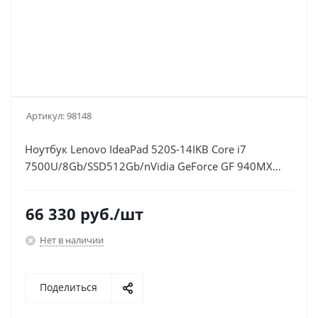
Артикул:
98148
Ноутбук Lenovo IdeaPad 520S-14IKB Core i7
7500U/8Gb/SSD512Gb/nVidia GeForce GF 940MX
2Gb/14"/IPS/FHD (1920x1080)/Windows
10/grey/WiFi/BT/Cam
66 330
руб.
/шт
Нет в наличии
Поделиться