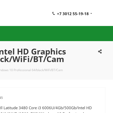
+7 3012 55-19-18
ntel HD Graphics
ack/WiFi/BT/Cam
ndows 10 Professional 64/black/WiFi/BT/Cam
45
ll Latitude 3480 Core i3 6006U/4Gb/500Gb/Intel HD