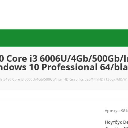
0 Core i3 6006U/4Gb/500Gb/I
ndows 10 Professional 64/bl
ude 3480 Core i3 6006U/4Gb/500Gb/Intel HD Graphics 520/14"/HD (1366x768)/Wi
Артикул:
981
Ноутбук De