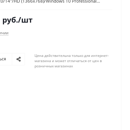
20/14"/HD (1366x768)/Windows 10 Professional
iFi/BT/Cam
0
руб.
/шт
личии
Цена действительна только для интернет-
ься
магазина и может отличаться от цен в
розничных магазинах