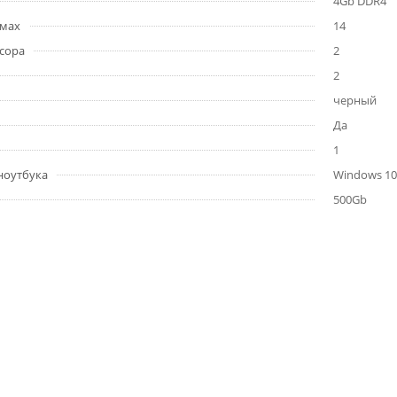
4Gb DDR4
ймах
14
сора
2
2
черный
Да
1
ноутбука
Windows 10 
500Gb