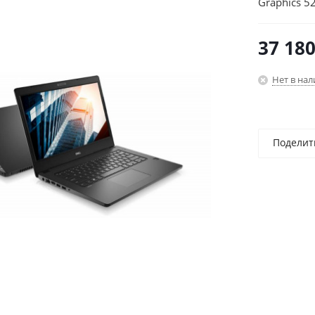
Graphics 5
64/black/W
37 18
Нет в на
Поделит