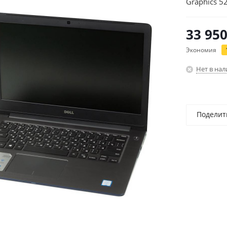
Graphics 5
64/grey/Wi
33 95
Экономия
Нет в на
Поделит