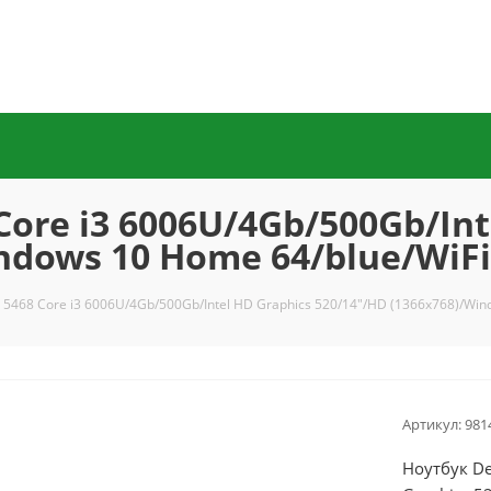
Core i3 6006U/4Gb/500Gb/Int
indows 10 Home 64/blue/WiF
o 5468 Core i3 6006U/4Gb/500Gb/Intel HD Graphics 520/14"/HD (1366x768)/Wi
Артикул:
981
Ноутбук De