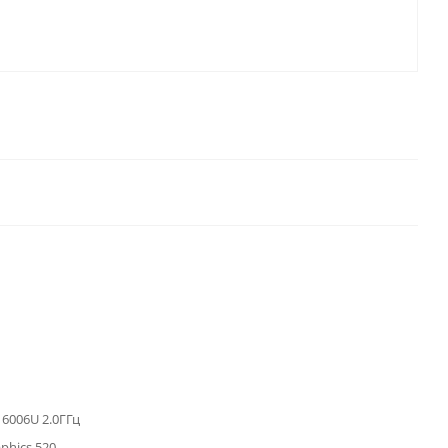
3 6006U 2.0ГГц
aphics 520