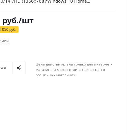
20/14"/HD (1366x768)/Windows 10 Home
Fi/BT/Cam
0
руб.
/шт
1 050
руб.
личии
Цена действительна только для интернет-
ься
магазина и может отличаться от цен в
розничных магазинах