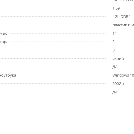
1.59
4Gb DDR4
пластик и 
ймах
14
сора
2
3
синий
ДА
ноутбука
Windows 10
500Gb
ДА