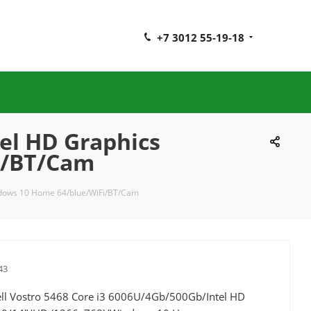
+7 3012 55-19-18
el HD Graphics
i/BT/Cam
ndows 10 Home 64/blue/WiFi/BT/Cam
43
ll Vostro 5468 Core i3 6006U/4Gb/500Gb/Intel HD