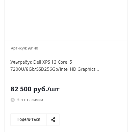
Артикул:
98140
Ультрабук Dell XPS 13 Core i5
7200U/8Gb/SSD256Gb/Intel HD Graphics
620/13.3"/IPS/FHD (1920x1080)/Windows 10
Home/silver/WiFi/BT/Cam/52mAh
82 500
руб.
/шт
Нет в наличии
Поделиться