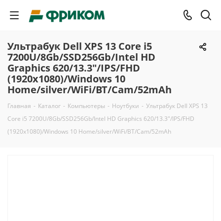
Ультрабук Dell XPS 13 Core i5
7200U/8Gb/SSD256Gb/Intel HD
Graphics 620/13.3"/IPS/FHD
(1920x1080)/Windows 10
Home/silver/WiFi/BT/Cam/52mAh
Главная
-
Каталог
-
Компьютеры
-
Ноутбуки
-
Ультрабук Dell XPS 13
Core i5 7200U/8Gb/SSD256Gb/Intel HD Graphics 620/13.3"/IPS/FHD
(1920x1080)/Windows 10 Home/silver/WiFi/BT/Cam/52mAh