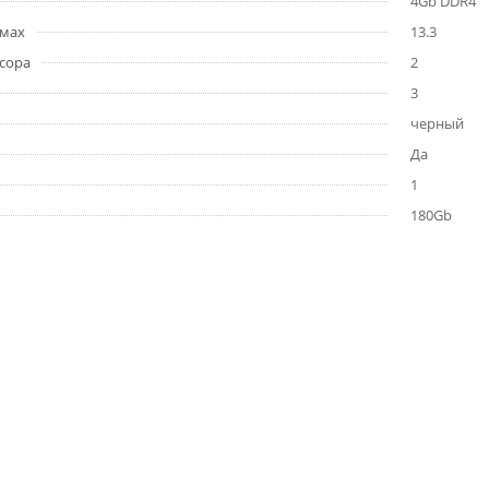
4Gb DDR4
ймах
13.3
сора
2
3
черный
Да
1
180Gb