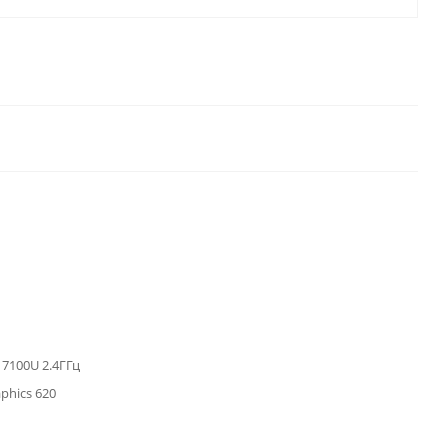
3 7100U 2.4ГГц
aphics 620