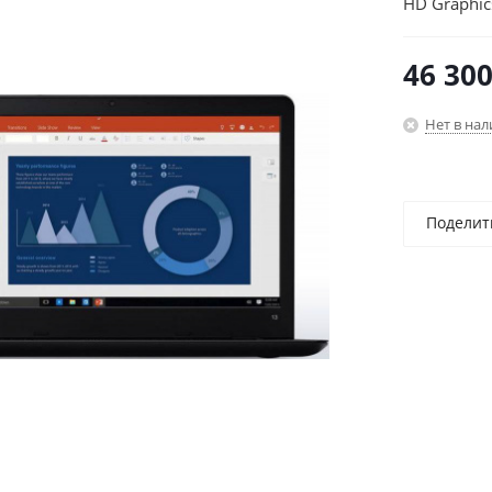
HD Graphic
46 30
Нет в на
Поделит