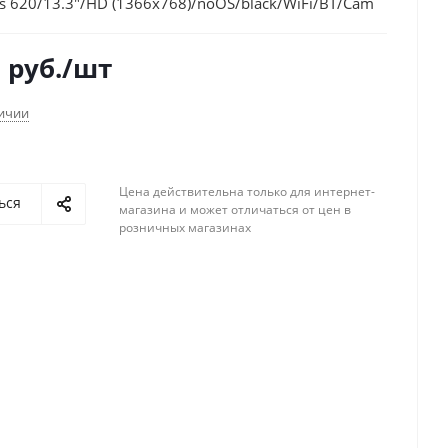
s 620/13.3"/HD (1366x768)/noOS/black/WiFi/BT/Cam
0
руб.
/шт
личии
Цена действительна только для интернет-
ься
магазина и может отличаться от цен в
розничных магазинах