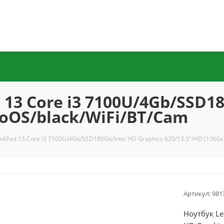
13 Core i3 7100U/4Gb/SSD18
noOS/black/WiFi/BT/Cam
nkPad 13 Core i3 7100U/4Gb/SSD180Gb/Intel HD Graphics 620/13.3"/HD (1366
Артикул:
981
Ноутбук Le