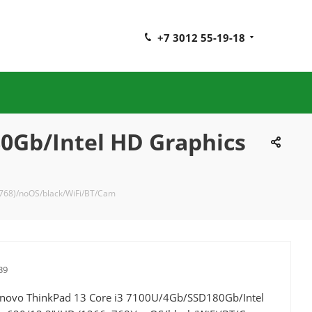
+7 3012 55-19-18
0Gb/Intel HD Graphics
x768)/noOS/black/WiFi/BT/Cam
39
novo ThinkPad 13 Core i3 7100U/4Gb/SSD180Gb/Intel