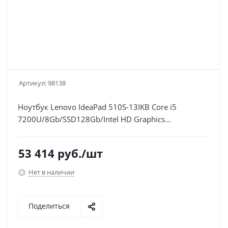
Артикул:
98138
Ноутбук Lenovo IdeaPad 510S-13IKB Core i5
7200U/8Gb/SSD128Gb/Intel HD Graphics
620/13.3"/IPS/FHD (1920x1080)/Windows
10/white/WiFi/BT/Cam
53 414
руб.
/шт
Нет в наличии
Поделиться