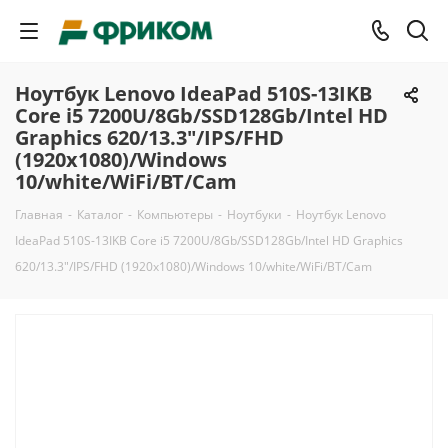
Ноутбук Lenovo IdeaPad 510S-13IKB
Core i5 7200U/8Gb/SSD128Gb/Intel HD
Graphics 620/13.3"/IPS/FHD
(1920x1080)/Windows
10/white/WiFi/BT/Cam
Главная
-
Каталог
-
Компьютеры
-
Ноутбуки
-
Ноутбук Lenovo
IdeaPad 510S-13IKB Core i5 7200U/8Gb/SSD128Gb/Intel HD Graphics
620/13.3"/IPS/FHD (1920x1080)/Windows 10/white/WiFi/BT/Cam