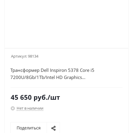
Артикул:
98134
Трансформер Dell Inspiron 5378 Core i5
7200U/8Gb/1Tb/Intel HD Graphics
620/13.3"/Touch/FHD (1920x1080)/Windows 10
Home/grey/WiFi/BT/Cam/42mAh
45 650
руб.
/шт
Нет в наличии
Поделиться