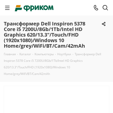
Трансформер Dell Inspiron 5378
Core i5 7200U/8Gb/1Tb/Intel HD
Graphics 620/13.3"/Touch/FHD
(1920x1080)/Windows 10
Home/grey/WiFi/BT/Cam/42mAh
Главная
-
Каталог
-
Компьютеры
-
Ноутбуки
-
Трансформер Dell
Inspiron 5378 Core i5 7200U/8Gb/1Tb/Intel HD Graphics
620/13.3"/Touch/FHD (1920x1080)/Windows 10
Home/grey/WiFi/BT/Cam/42mAh