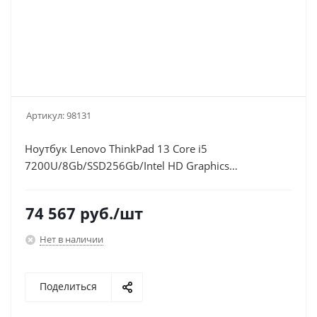
Артикул:
98131
Ноутбук Lenovo ThinkPad 13 Core i5
7200U/8Gb/SSD256Gb/Intel HD Graphics
620/13.3"/FHD (1920x1080)/Windows 10
Professional/black/WiFi/BT/Cam
74 567
руб.
/шт
Нет в наличии
Поделиться