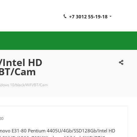
+7 3012 55-19-18
Intel HD
/BT/Cam
ndows 10/black/WiFi/BT/Cam
20
novo E31-80 Pentium 4405U/4Gb/SSD128Gb/Intel HD