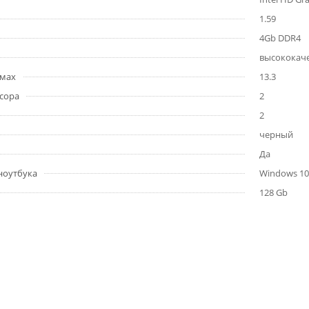
1.59
4Gb DDR4
высококаче
ймах
13.3
сора
2
2
черный
Да
ноутбука
Windows 10
128 Gb