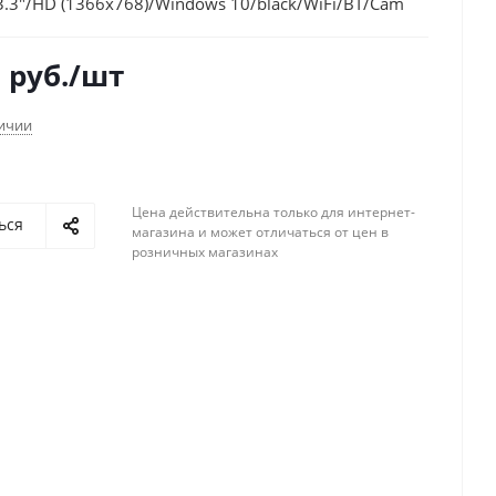
3.3"/HD (1366x768)/Windows 10/black/WiFi/BT/Cam
3
руб.
/шт
личии
Цена действительна только для интернет-
ься
магазина и может отличаться от цен в
розничных магазинах