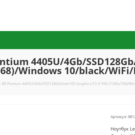
entium 4405U/4Gb/SSD128Gb/
768)/Windows 10/black/WiFi
1-80 Pentium 4405U/4Gb/SSD128Gb/Intel HD Graphics/13.3"/HD (1366x768)/Wi
Артикул:
981
Ноутбук Le