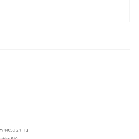
um 4405U 2.1ГГц
aphics 510