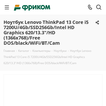
Ноутбук Lenovo ThinkPad 13 Core i5
7200U/4Gb/SSD256Gb/Intel HD
Graphics 620/13.3"/HD
(1366x768)/Free
DOS/black/WiFi/BT/Cam
Главная
-
Каталог
-
Компьютеры
-
Ноутбуки
-
Ноутбук Lenovo
ThinkPad 13 Core i5 7200U/4Gb/SSD256Gb/Intel HD Graphics
620/13.3"/HD (1366x768)/Free DOS/black/WiFi/BT/Cam