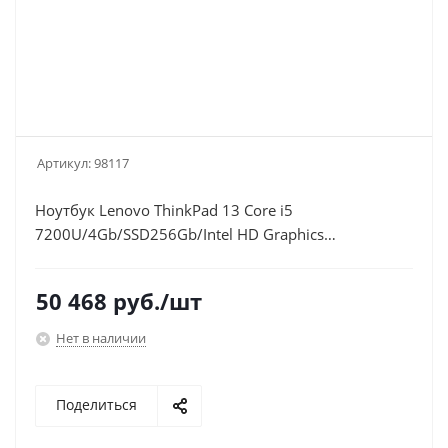
Артикул:
98117
Ноутбук Lenovo ThinkPad 13 Core i5
7200U/4Gb/SSD256Gb/Intel HD Graphics
620/13.3"/HD (1366x768)/Free
DOS/black/WiFi/BT/Cam
50 468
руб.
/шт
Нет в наличии
Поделиться