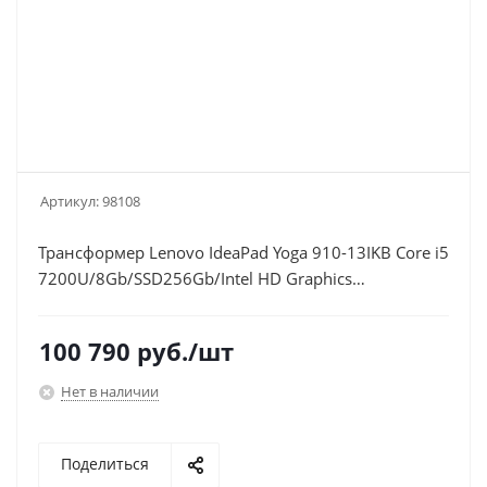
Артикул:
98108
Трансформер Lenovo IdeaPad Yoga 910-13IKB Core i5
7200U/8Gb/SSD256Gb/Intel HD Graphics
620/13.9"/IPS/Touch/FHD (1920x1080)/Windows 10
Professional 64/grey/WiFi/BT/Cam
100 790
руб.
/шт
Нет в наличии
Поделиться