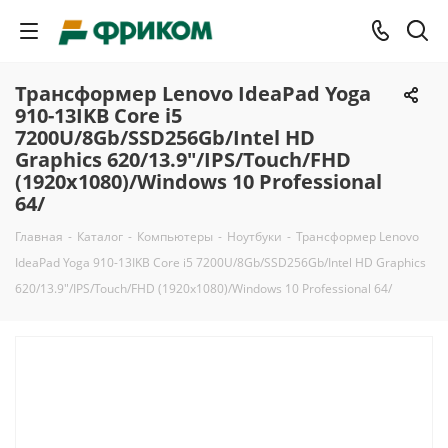
Трансформер Lenovo IdeaPad Yoga
910-13IKB Core i5
7200U/8Gb/SSD256Gb/Intel HD
Graphics 620/13.9"/IPS/Touch/FHD
(1920x1080)/Windows 10 Professional
64/
Главная
-
Каталог
-
Компьютеры
-
Ноутбуки
-
Трансформер Lenovo
IdeaPad Yoga 910-13IKB Core i5 7200U/8Gb/SSD256Gb/Intel HD Graphics
620/13.9"/IPS/Touch/FHD (1920x1080)/Windows 10 Professional 64/