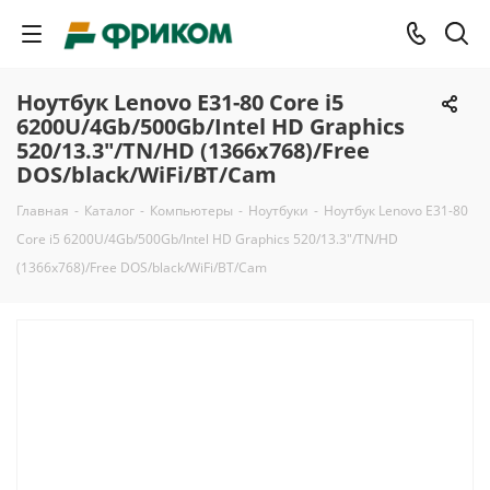
Ноутбук Lenovo E31-80 Core i5
6200U/4Gb/500Gb/Intel HD Graphics
520/13.3"/TN/HD (1366x768)/Free
DOS/black/WiFi/BT/Cam
Главная
-
Каталог
-
Компьютеры
-
Ноутбуки
-
Ноутбук Lenovo E31-80
Core i5 6200U/4Gb/500Gb/Intel HD Graphics 520/13.3"/TN/HD
(1366x768)/Free DOS/black/WiFi/BT/Cam