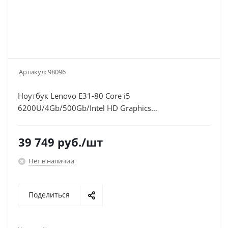
Артикул:
98096
Ноутбук Lenovo E31-80 Core i5
6200U/4Gb/500Gb/Intel HD Graphics
520/13.3"/TN/HD (1366x768)/Free
DOS/black/WiFi/BT/Cam
39 749
руб.
/шт
Нет в наличии
Поделиться