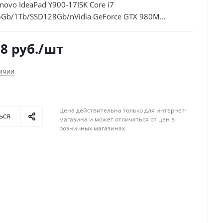
novo IdeaPad Y900-17ISK Core i7
Gb/1Tb/SSD128Gb/nVidia GeForce GTX 980M
IPS/FHD (1920x1080)/Windows 10/black/WiFi/BT/Cam
68
руб.
/шт
личии
Цена действительна только для интернет-
ься
магазина и может отличаться от цен в
розничных магазинах