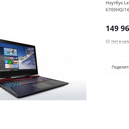
Ноутбук Le
6700HQ/16
4Gb/17.3"/
149 9
Нет в на
Поделит