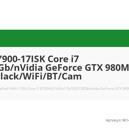
900-17ISK Core i7
b/nVidia GeForce GTX 980M
black/WiFi/BT/Cam
eaPad Y900-17ISK Core i7 6700HQ/16Gb/1Tb/SSD128Gb/nVidia GeForce GTX 980
Артикул:
961