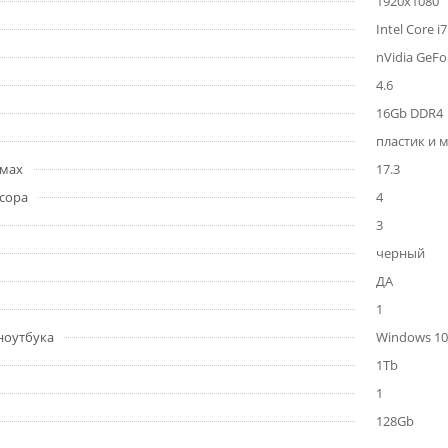
1920x1080
Intel Core 
nVidia GeF
4.6
16Gb DDR4
пластик и 
ймах
17.3
сора
4
3
черный
ДА
1
ноутбука
Windows 10
1Tb
1
128Gb