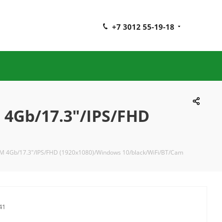
+7 3012 55-19-18
 4Gb/17.3"/IPS/FHD
M 4Gb/17.3"/IPS/FHD (1920x1080)/Windows 10/black/WiFi/BT/Cam
41