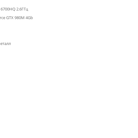
i7 6700HQ 2.6ГГц
orce GTX 980M 4Gb
металл