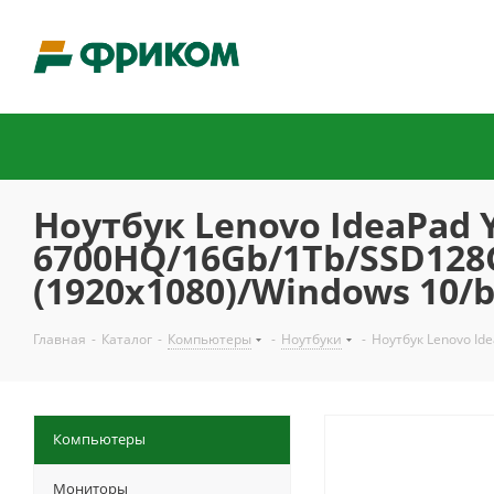
Ноутбук Lenovo IdeaPad Y
6700HQ/16Gb/1Tb/SSD128G
(1920x1080)/Windows 10/
Главная
-
Каталог
-
Компьютеры
-
Ноутбуки
-
Ноутбук Lenovo Id
Компьютеры
Мониторы