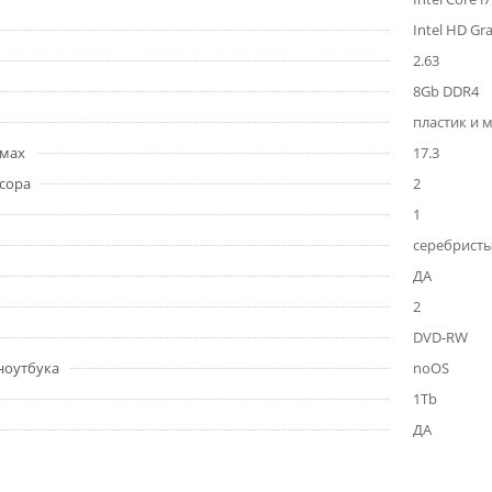
Intel HD Gr
2.63
8Gb DDR4
пластик и 
ймах
17.3
сора
2
1
серебрист
ДА
2
DVD-RW
ноутбука
noOS
1Tb
ДА