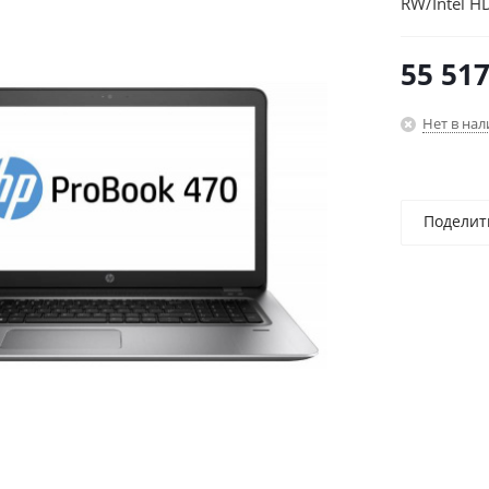
RW/Intel H
(1366x768)
55 51
Нет в на
Поделит