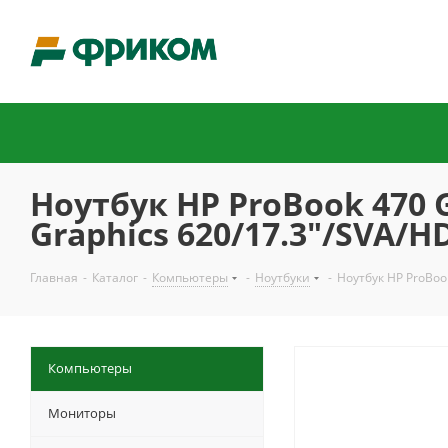
Ноутбук HP ProBook 470 
Graphics 620/17.3"/SVA/H
Главная
-
Каталог
-
Компьютеры
-
Ноутбуки
-
Ноутбук HP ProBook
Компьютеры
Мониторы