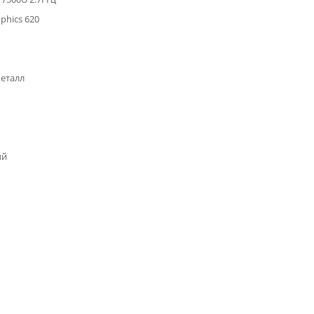
aphics 620
металл
ый