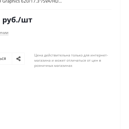
D Graphics 620/17.3"/SVA/HD
/noOS/silver/WiFi/BT/Cam
7
руб.
/шт
личии
Цена действительна только для интернет-
ься
магазина и может отличаться от цен в
розничных магазинах