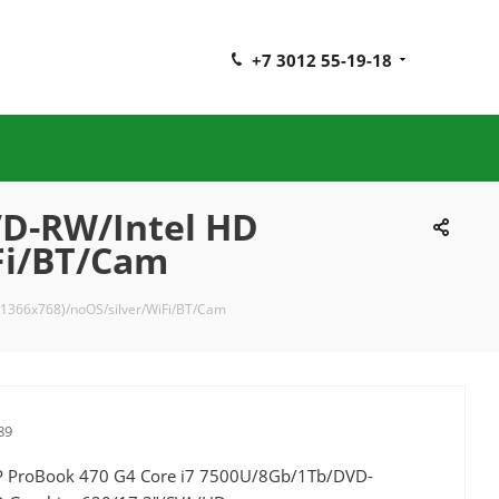
+7 3012 55-19-18
VD-RW/Intel HD
Fi/BT/Cam
(1366x768)/noOS/silver/WiFi/BT/Cam
89
 ProBook 470 G4 Core i7 7500U/8Gb/1Tb/DVD-