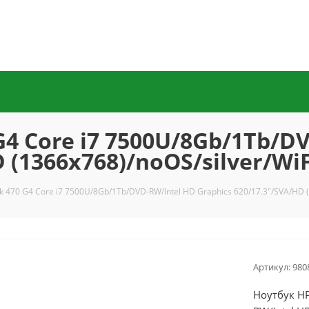
G4 Core i7 7500U/8Gb/1Tb/D
D (1366x768)/noOS/silver/Wi
 470 G4 Core i7 7500U/8Gb/1Tb/DVD-RW/Intel HD Graphics 620/17.3"/SVA/HD 
Артикул:
980
Ноутбук HP