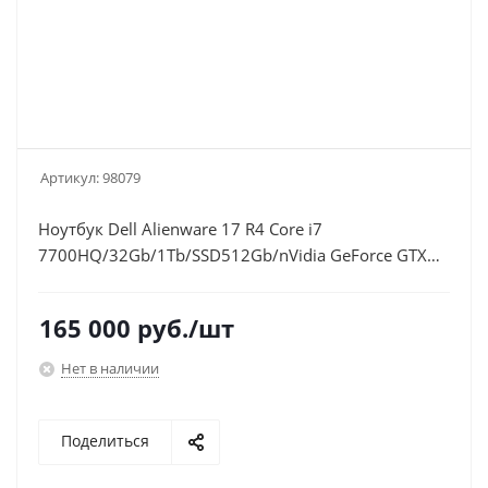
Артикул:
98079
Ноутбук Dell Alienware 17 R4 Core i7
7700HQ/32Gb/1Tb/SSD512Gb/nVidia GeForce GTX
1070 8Gb/17.3"/IPS/FHD (1920x1080)/Windows
10/silver/WiFi/BT/Cam
165 000
руб.
/шт
Нет в наличии
Поделиться