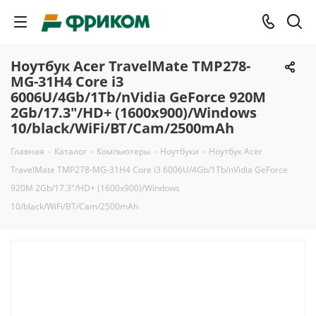
Ноутбук Acer TravelMate TMP278-
MG-31H4 Core i3
6006U/4Gb/1Tb/nVidia GeForce 920M
2Gb/17.3"/HD+ (1600x900)/Windows
10/black/WiFi/BT/Cam/2500mAh
Главная
-
Каталог
-
Компьютеры
-
Ноутбуки
-
Ноутбук Acer
TravelMate TMP278-MG-31H4 Core i3 6006U/4Gb/1Tb/nVidia GeForce
920M 2Gb/17.3"/HD+ (1600x900)/Windows
10/black/WiFi/BT/Cam/2500mAh