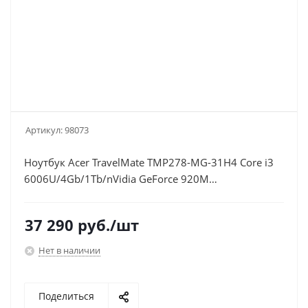
Артикул:
98073
Ноутбук Acer TravelMate TMP278-MG-31H4 Core i3
6006U/4Gb/1Tb/nVidia GeForce 920M
2Gb/17.3"/HD+ (1600x900)/Windows
10/black/WiFi/BT/Cam/2500mAh
37 290
руб.
/шт
Нет в наличии
Поделиться