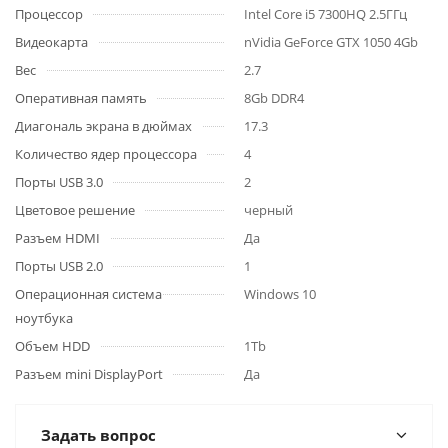
Процессор
Intel Core i5 7300HQ 2.5ГГц
Видеокарта
nVidia GeForce GTX 1050 4Gb
Вес
2.7
Оперативная память
8Gb DDR4
Диагональ экрана в дюймах
17.3
Количество ядер процессора
4
Порты USB 3.0
2
Цветовое решение
черный
Разъем HDMI
Да
Порты USB 2.0
1
Операционная система
Windows 10
ноутбука
Объем HDD
1Tb
Разъем mini DisplayPort
Да
Задать вопрос