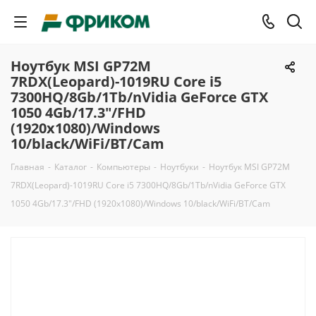
Ноутбук MSI GP72M
7RDX(Leopard)-1019RU Core i5
7300HQ/8Gb/1Tb/nVidia GeForce GTX
1050 4Gb/17.3"/FHD
(1920x1080)/Windows
10/black/WiFi/BT/Cam
Главная
-
Каталог
-
Компьютеры
-
Ноутбуки
-
Ноутбук MSI GP72M
7RDX(Leopard)-1019RU Core i5 7300HQ/8Gb/1Tb/nVidia GeForce GTX
1050 4Gb/17.3"/FHD (1920x1080)/Windows 10/black/WiFi/BT/Cam