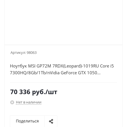
Артикул:
98063
Ноутбук MSI GP72M 7RDX(Leopard)-1019RU Core i5
7300HQ/8Gb/1Tb/nVidia GeForce GTX 1050
4Gb/17.3"/FHD (1920x1080)/Windows
10/black/WiFi/BT/Cam
70 336
руб.
/шт
Нет в наличии
Поделиться