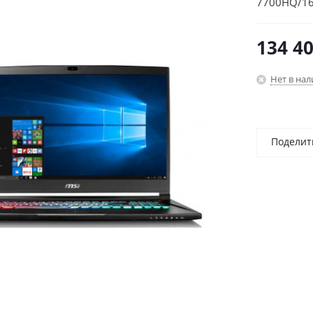
7700HQ/16
6Gb/17.3"/
134 4
Нет в на
Поделит