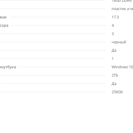
16Gb DDR4
пластик и 
ймах
17.3
сора
4
3
черный
Да
1
ноутбука
Windows 10
2Tb
Да
256Gb