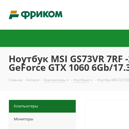
Ноутбук MSI GS73VR 7RF 
GeForce GTX 1060 6Gb/17.
Главная
-
Каталог
-
Компьютеры
-
Ноутбуки
-
Ноутбук MSI GS73V
Компьютеры
Мониторы