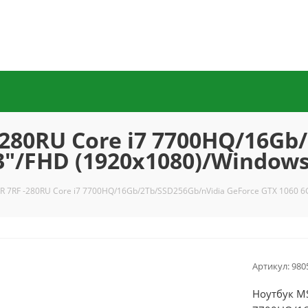
-280RU Core i7 7700HQ/16Gb
3"/FHD (1920x1080)/Windows
R 7RF -280RU Core i7 7700HQ/16Gb/2Tb/SSD256Gb/nVidia GeForce GTX 1060 6G
Артикул:
980
Ноутбук MS