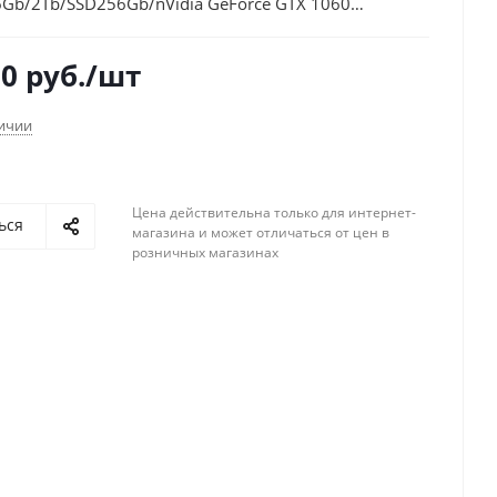
Gb/2Tb/SSD256Gb/nVidia GeForce GTX 1060
FHD (1920x1080)/Windows 10/black/WiFi/BT/Cam
00
руб.
/шт
личии
Цена действительна только для интернет-
ься
магазина и может отличаться от цен в
розничных магазинах