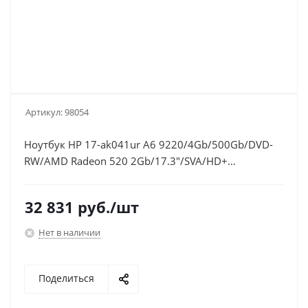
Артикул:
98054
Ноутбук HP 17-ak041ur A6 9220/4Gb/500Gb/DVD-
RW/AMD Radeon 520 2Gb/17.3"/SVA/HD+
(1600x900)/Windows 10
64/silver/WiFi/BT/Cam/2670mAh
32 831
руб.
/шт
Нет в наличии
Поделиться