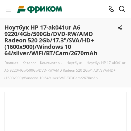
Ноутбук HP 17-ak041ur A6
9220/4Gb/500Gb/DVD-RW/AMD
Radeon 520 2Gb/17.3"/SVA/HD+
(1600x900)/Windows 10
64/silver/WiFi/BT/Cam/2670mAh
Главная
-
Каталог
-
Компьютеры
-
Ноутбуки
-
Ноутбук HP 17-ak041ur
A6 9220/4Gb/500Gb/DVD-RW/AMD Radeon 520 2Gb/17.3"/SVA/HD+
(1600x900)/Windows 10 64/silver/WiFi/BT/Cam/2670mAh