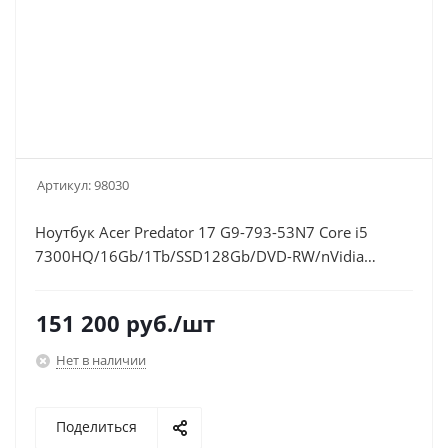
Артикул:
98030
Ноутбук Acer Predator 17 G9-793-53N7 Core i5
7300HQ/16Gb/1Tb/SSD128Gb/DVD-RW/nVidia
GeForce GTX 1070 8Gb/17.3"/IPS/FHD
(1920x1080)/Windows
151 200
руб.
/шт
10/black/WiFi/BT/Cam/6000mAh
Нет в наличии
Поделиться