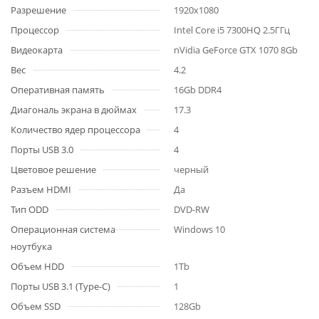
Разрешение
1920x1080
Процессор
Intel Core i5 7300HQ 2.5ГГц
Видеокарта
nVidia GeForce GTX 1070 8Gb
Вес
4.2
Оперативная память
16Gb DDR4
Диагональ экрана в дюймах
17.3
Количество ядер процессора
4
Порты USB 3.0
4
Цветовое решение
черный
Разъем HDMI
Да
Тип ODD
DVD-RW
Операционная система
Windows 10
ноутбука
Объем HDD
1Tb
Порты USB 3.1 (Type-C)
1
Объем SSD
128Gb