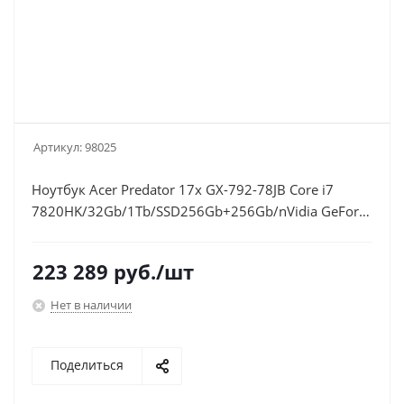
Артикул:
98025
Ноутбук Acer Predator 17x GX-792-78JB Core i7
7820HK/32Gb/1Tb/SSD256Gb+256Gb/nVidia GeForce
GTX 1080 8Gb/17.3"/IPS/FHD (1920x1080)/Windows
10 Home/black/WiFi/BT/Cam/6000mAh
223 289
руб.
/шт
Нет в наличии
Поделиться