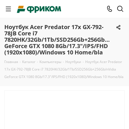
Ноутбук Acer Predator 17x GX-792-
78JB Core i7
7820HK/32Gb/1Tb/SSD256Gb+256Gb/nVidia
GeForce GTX 1080 8Gb/17.3"/IPS/FHD
(1920x1080)/Windows 10 Home/bla
Главная
-
Каталог
-
Компьютеры
-
Ноутбуки
-
Ноутбук Acer Predator
17x GX-792-78JB Core i7 7820HK/32Gb/1Tb/SSD256Gb+256Gb/nVidia
GeForce GTX 1080 8Gb/17.3"/IPS/FHD (1920x1080)/Windows 10 Home/bla