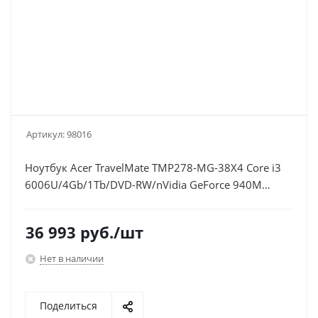
Артикул:
98016
Ноутбук Acer TravelMate TMP278-MG-38X4 Core i3
6006U/4Gb/1Tb/DVD-RW/nVidia GeForce 940M
2Gb/17.3"/HD+
(1600x900)/Linux/black/WiFi/BT/Cam/2500mAh
36 993
руб.
/шт
Нет в наличии
Поделиться