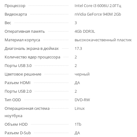
Процессор
Intel Core i3 6006U 2.0ГГц
Видеокарта
nVidia GeForce 940M 2Gb
Вес
3
Оперативная память
4Gb DDR3L
Материал корпуса
высококачественный пластик
Диагональ экрана в дюймах
17.3
Количество ядер процессора
2
Порты USB 3.0
2
Цветовое решение
черный
Разъем HDMI
ДА
Порты USB 2.0
2
Тип ODD
DVD-RW
Операционная система
Linux
ноутбука
Объем HDD
1Tb
Разъем D-Sub
ДА