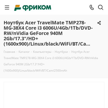
Ноутбук Acer TravelMate TMP278-
MG-38X4 Core i3 6006U/4Gb/1Tb/DVD-
RW/nVidia GeForce 940M
2Gb/17.3"/HD+
(1600x900)/Linux/black/WiFi/BT/Cam/2500mAh
Главная
-
Каталог
-
Компьютеры
-
Ноутбуки
-
Ноутбук Acer
TravelMate TMP278-MG-38X4 Core i3 6006U/4Gb/1Tb/DVD-RW/nVidia
GeForce 940M 2Gb/17.3"/HD+
(1600x900)/Linux/black/WiFi/BT/Cam/2500mAh