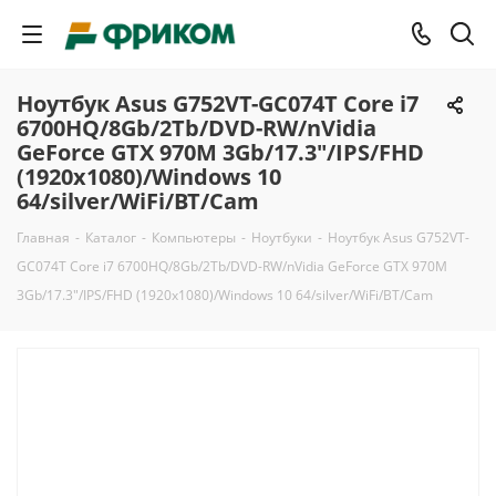
Ноутбук Asus G752VT-GC074T Core i7
6700HQ/8Gb/2Tb/DVD-RW/nVidia
GeForce GTX 970M 3Gb/17.3"/IPS/FHD
(1920x1080)/Windows 10
64/silver/WiFi/BT/Cam
Главная
-
Каталог
-
Компьютеры
-
Ноутбуки
-
Ноутбук Asus G752VT-
GC074T Core i7 6700HQ/8Gb/2Tb/DVD-RW/nVidia GeForce GTX 970M
3Gb/17.3"/IPS/FHD (1920x1080)/Windows 10 64/silver/WiFi/BT/Cam