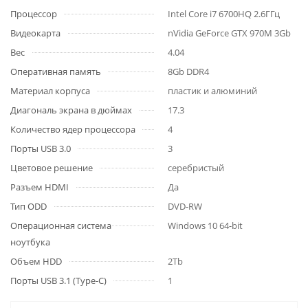
Процессор
Intel Core i7 6700HQ 2.6ГГц
Видеокарта
nVidia GeForce GTX 970M 3Gb
Вес
4.04
Оперативная память
8Gb DDR4
Материал корпуса
пластик и алюминий
Диагональ экрана в дюймах
17.3
Количество ядер процессора
4
Порты USB 3.0
3
Цветовое решение
серебристый
Разъем HDMI
Да
Тип ODD
DVD-RW
Операционная система
Windows 10 64-bit
ноутбука
Объем HDD
2Tb
Порты USB 3.1 (Type-C)
1