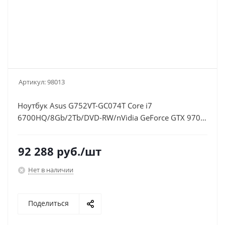
Артикул:
98013
Ноутбук Asus G752VT-GC074T Core i7
6700HQ/8Gb/2Tb/DVD-RW/nVidia GeForce GTX 970M
3Gb/17.3"/IPS/FHD (1920x1080)/Windows 10
64/silver/WiFi/BT/Cam
92 288
руб.
/шт
Нет в наличии
Поделиться