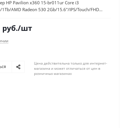
р HP Pavilion x360 15-br011ur Core i3
/1Tb/AMD Radeon 530 2Gb/15.6"/IPS/Touch/FHD
)/Windows 10 64/silver/WiFi/BT/Cam
1
руб.
/шт
личии
Цена действительна только для интернет-
ься
магазина и может отличаться от цен в
розничных магазинах