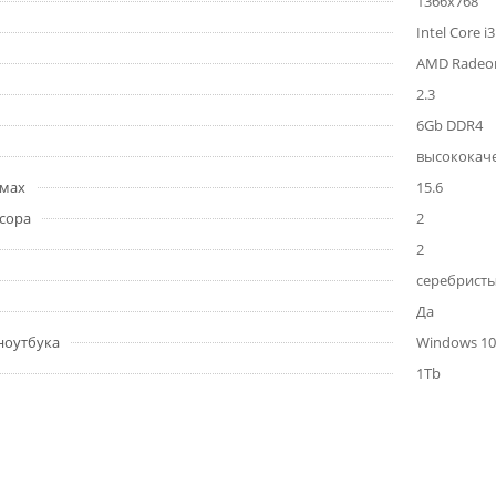
1366x768
Intel Core i
AMD Radeon
2.3
6Gb DDR4
высококаче
ймах
15.6
сора
2
2
серебрист
Да
ноутбука
Windows 10 
1Tb