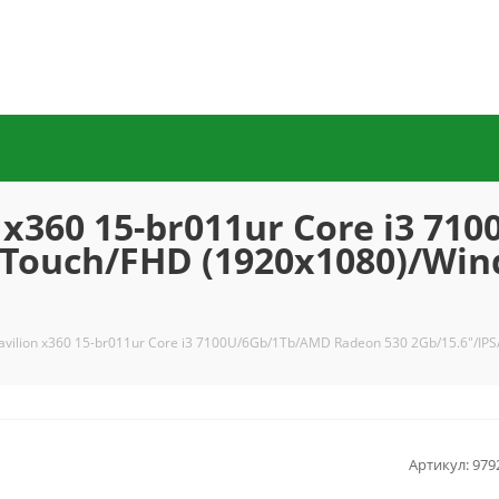
x360 15-br011ur Core i3 7
/Touch/FHD (1920x1080)/Win
ilion x360 15-br011ur Core i3 7100U/6Gb/1Tb/AMD Radeon 530 2Gb/15.6"/IPS
Артикул:
979