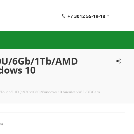
+7 3012 55-19-18
100U/6Gb/1Tb/AMD
dows 10
/Touch/FHD (1920x1080)/Windows 10 64/silver/WiFi/BT/Cam
25