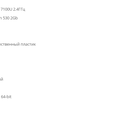
3 7100U 2.4ГГц
 530 2Gb
ственный пластик
ый
64-bit