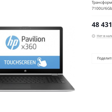
Трансформе
7100U/6Gb
(1920x1080
48 43
Нет в на
Поделит