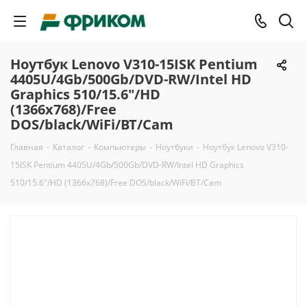
Ноутбук Lenovo V310-15ISK Pentium
4405U/4Gb/500Gb/DVD-RW/Intel HD
Graphics 510/15.6"/HD
(1366x768)/Free
DOS/black/WiFi/BT/Cam
Главная
-
Каталог
-
Компьютеры
-
Ноутбуки
-
Ноутбук Lenovo V310-
15ISK Pentium 4405U/4Gb/500Gb/DVD-RW/Intel HD Graphics
510/15.6"/HD (1366x768)/Free DOS/black/WiFi/BT/Cam