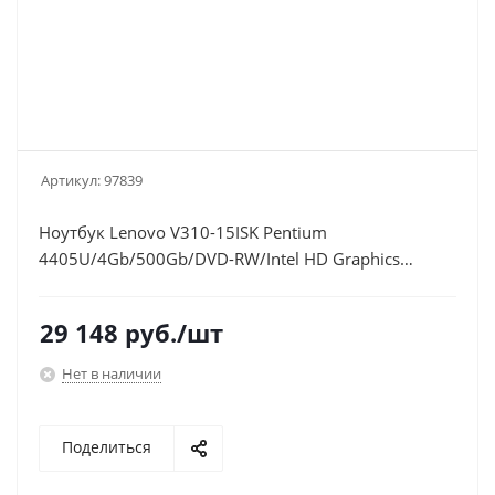
Артикул:
97839
Ноутбук Lenovo V310-15ISK Pentium
4405U/4Gb/500Gb/DVD-RW/Intel HD Graphics
510/15.6"/HD (1366x768)/Free
DOS/black/WiFi/BT/Cam
29 148
руб.
/шт
Нет в наличии
Поделиться