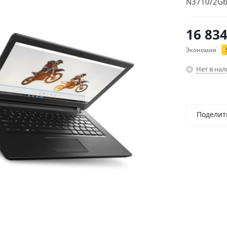
N3710/2Gb
16 83
Экономия
Нет в на
Поделит