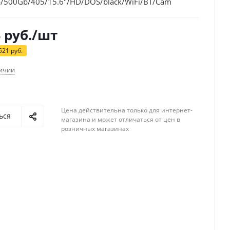
/500Gb/405/15.6"/HD/DOS/black/WiFi/BT/Cam
4
руб.
/шт
521
руб.
личии
Цена действительна только для интернет-
ься
магазина и может отличаться от цен в
розничных магазинах