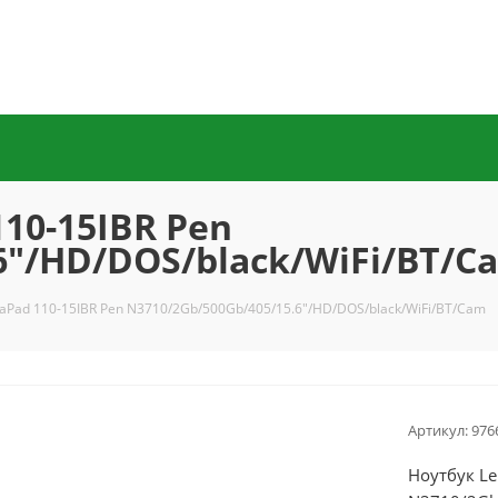
10-15IBR Pen
6"/HD/DOS/black/WiFi/BT/C
eaPad 110-15IBR Pen N3710/2Gb/500Gb/405/15.6"/HD/DOS/black/WiFi/BT/Cam
Артикул:
976
Ноутбук Le