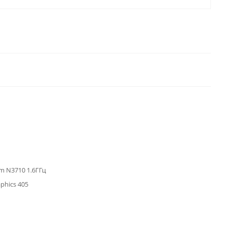
um N3710 1.6ГГц
aphics 405