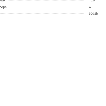
ймах
15.6
сора
4
500Gb