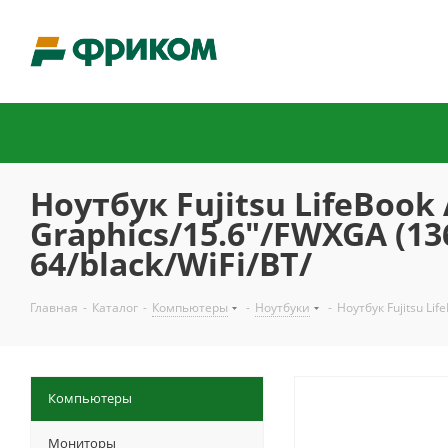
Ноутбук Fujitsu LifeBook
Graphics/15.6"/FWXGA (1
64/black/WiFi/BT/
Главная
-
Каталог
-
Компьютеры
-
Ноутбуки
-
Ноутбук Fujitsu Li
Компьютеры
Мониторы