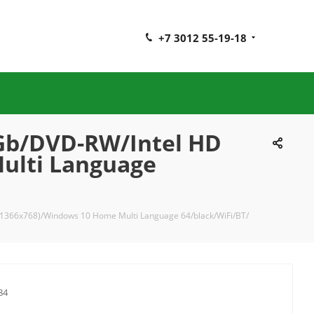
+7 3012 55-19-18
0Gb/DVD-RW/Intel HD
ulti Language
(1366x768)/Windows 10 Home Multi Language 64/black/WiFi/BT/
84