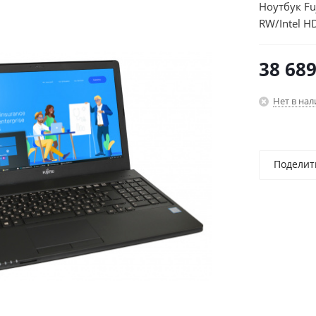
Ноутбук Fu
RW/Intel H
Home Multi
38 68
Нет в на
Поделит