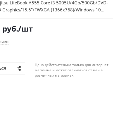
jitsu LifeBook A555 Core i3 5005U/4Gb/500Gb/DVD-
D Graphics/15.6"/FWXGA (1366x768)/Windows 10
 Language 64/black/WiFi/BT/Cam/4500mAh
9
руб.
/шт
личии
Цена действительна только для интернет-
ься
магазина и может отличаться от цен в
розничных магазинах