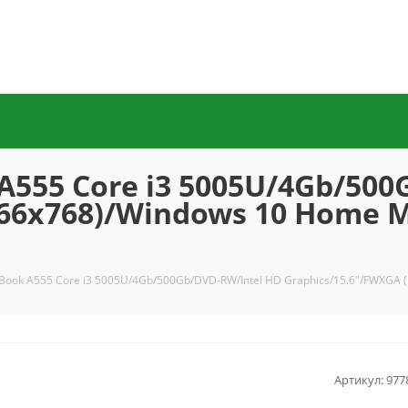
 A555 Core i3 5005U/4Gb/50
366x768)/Windows 10 Home M
feBook A555 Core i3 5005U/4Gb/500Gb/DVD-RW/Intel HD Graphics/15.6"/FWXGA 
Артикул:
977