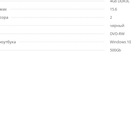
4Gb DDR3L
ймах
15.6
сора
2
черный
DVD-RW
ноутбука
Windows 10
500Gb