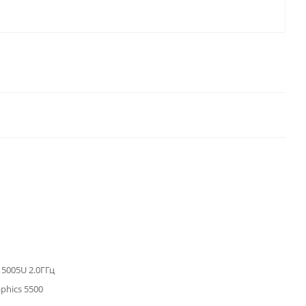
3 5005U 2.0ГГц
aphics 5500