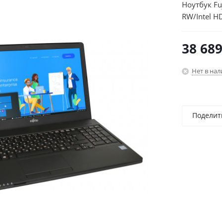
Ноутбук Fu
RW/Intel H
Home Multi
38 68
Нет в на
Поделит