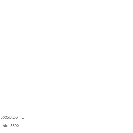
3 5005U 2.0ГГц
aphics 5500