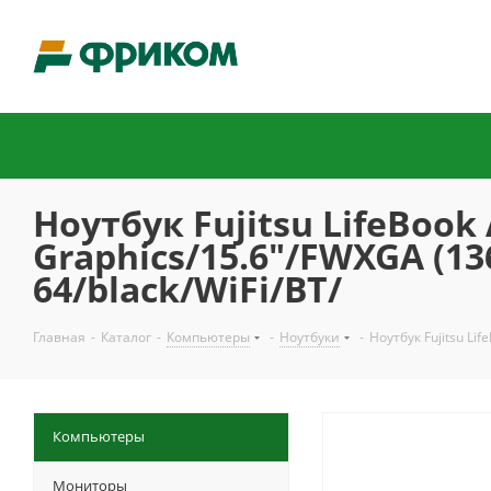
Ноутбук Fujitsu LifeBook
Graphics/15.6"/FWXGA (1
64/black/WiFi/BT/
Главная
-
Каталог
-
Компьютеры
-
Ноутбуки
-
Ноутбук Fujitsu Li
Компьютеры
Мониторы