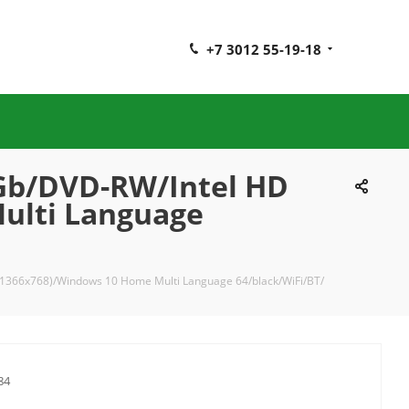
+7 3012 55-19-18
0Gb/DVD-RW/Intel HD
ulti Language
(1366x768)/Windows 10 Home Multi Language 64/black/WiFi/BT/
84