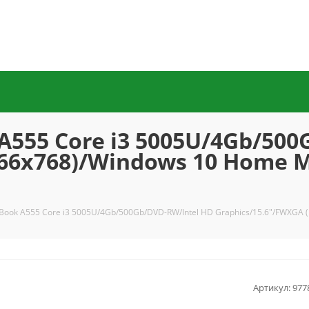
 A555 Core i3 5005U/4Gb/50
366x768)/Windows 10 Home M
feBook A555 Core i3 5005U/4Gb/500Gb/DVD-RW/Intel HD Graphics/15.6"/FWXGA 
Артикул:
977