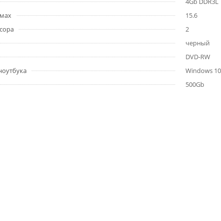
4Gb DDR3L
ймах
15.6
сора
2
черный
DVD-RW
ноутбука
Windows 10
500Gb