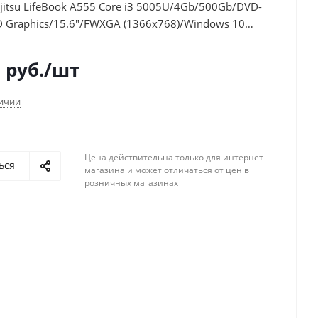
jitsu LifeBook A555 Core i3 5005U/4Gb/500Gb/DVD-
D Graphics/15.6"/FWXGA (1366x768)/Windows 10
 Language 64/black/WiFi/BT/Cam/4500mAh
9
руб.
/шт
личии
Цена действительна только для интернет-
ься
магазина и может отличаться от цен в
розничных магазинах