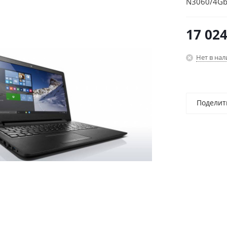
N3060/4Gb/
(1366x768)
17 02
Нет в на
Поделит