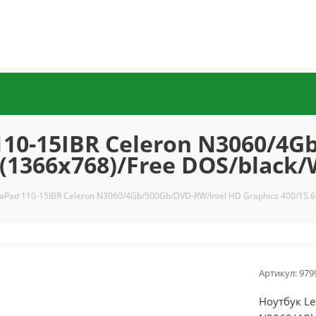
110-15IBR Celeron N3060/4G
 (1366x768)/Free DOS/black
eaPad 110-15IBR Celeron N3060/4Gb/500Gb/DVD-RW/Intel HD Graphics 400/15.6
Артикул:
979
Ноутбук Le