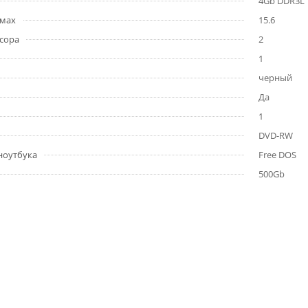
4Gb DDR3L
ймах
15.6
сора
2
1
черный
Да
1
DVD-RW
ноутбука
Free DOS
500Gb