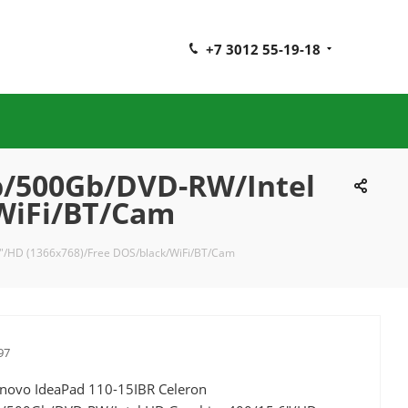
+7 3012 55-19-18
b/500Gb/DVD-RW/Intel
/WiFi/BT/Cam
"/HD (1366x768)/Free DOS/black/WiFi/BT/Cam
97
novo IdeaPad 110-15IBR Celeron