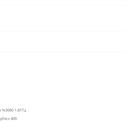
on N3060 1.6ГГц
aphics 400