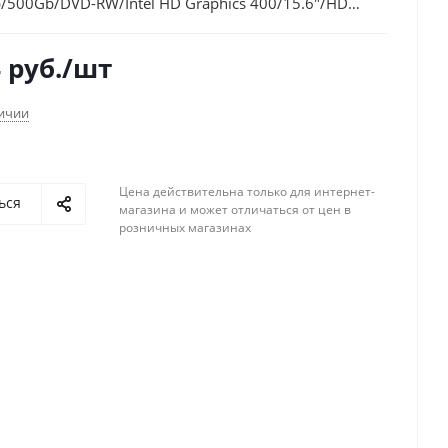
500Gb/DVD-RW/Intel HD Graphics 400/15.6"/HD
/Free DOS/black/WiFi/BT/Cam
4
руб.
/шт
личии
Цена действительна только для интернет-
ься
магазина и может отличаться от цен в
розничных магазинах