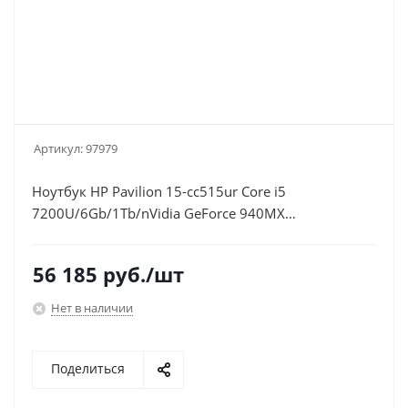
Артикул:
97979
Ноутбук HP Pavilion 15-cc515ur Core i5
7200U/6Gb/1Tb/nVidia GeForce 940MX
2Gb/15.6"/IPS/FHD (1920x1080)/Windows
10/gold/WiFi/BT/Cam
56 185
руб.
/шт
Нет в наличии
Поделиться