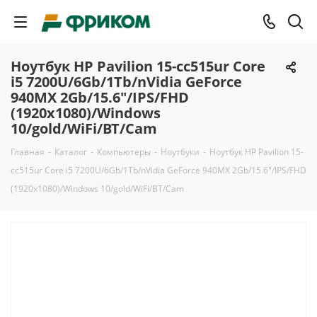
Ноутбук HP Pavilion 15-cc515ur Core
i5 7200U/6Gb/1Tb/nVidia GeForce
940MX 2Gb/15.6"/IPS/FHD
(1920x1080)/Windows
10/gold/WiFi/BT/Cam
Главная
-
Каталог
-
Компьютеры
-
Ноутбуки
-
Ноутбук HP Pavilion 15-
cc515ur Core i5 7200U/6Gb/1Tb/nVidia GeForce 940MX 2Gb/15.6"/IPS/FHD
(1920x1080)/Windows 10/gold/WiFi/BT/Cam