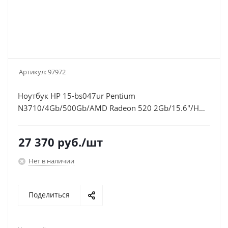
Артикул:
97972
Ноутбук HP 15-bs047ur Pentium
N3710/4Gb/500Gb/AMD Radeon 520 2Gb/15.6"/HD
(1366x768)/Windows 10/gold/WiFi/BT/Cam
27 370
руб.
/шт
Нет в наличии
Поделиться