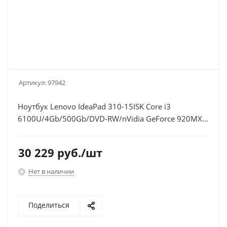
Артикул:
97942
Ноутбук Lenovo IdeaPad 310-15ISK Core i3
6100U/4Gb/500Gb/DVD-RW/nVidia GeForce 920MX
2Gb/15.6"/FHD (1920x1080)/Windows
10/silver/WiFi/BT/Cam
30 229
руб.
/шт
Нет в наличии
Поделиться