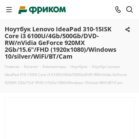
Ноутбук Lenovo IdeaPad 310-15ISK
Core i3 6100U/4Gb/500Gb/DVD-
RW/nVidia GeForce 920MX
2Gb/15.6"/FHD (1920x1080)/Windows
10/silver/WiFi/BT/Cam
Главная
-
Каталог
-
Компьютеры
-
Ноутбуки
-
Ноутбук Lenovo
IdeaPad 310-15ISK Core i3 6100U/4Gb/500Gb/DVD-RW/nVidia GeForce
920MX 2Gb/15.6"/FHD (1920x1080)/Windows 10/silver/WiFi/BT/Cam