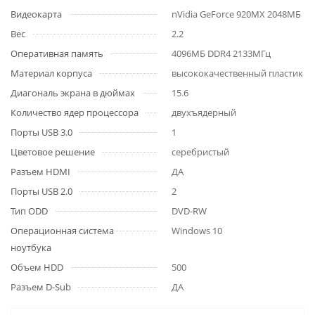
Видеокарта
nVidia GeForce 920MX 2048МБ
Вес
2.2
Оперативная память
4096МБ DDR4 2133МГц
Материал корпуса
высококачественный пластик
Диагональ экрана в дюймах
15.6
Количество ядер процессора
двухъядерный
Порты USB 3.0
1
Цветовое решение
серебристый
Разъем HDMI
ДА
Порты USB 2.0
2
Тип ODD
DVD-RW
Операционная система
Windows 10
ноутбука
Объем HDD
500
Разъем D-Sub
ДА