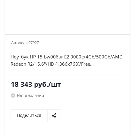
Артикул:
97927
Ноутбук HP 15-bw006ur E2 9000e/4Gb/500Gb/AMD
Radeon R2/15.6"/HD (1366x768)/Free
DOS/black/WiFi/BT/Cam
18 343
руб.
/шт
Нет в наличии
Поделиться