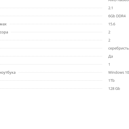
2.1
6Gb DDR4
ймах
15.6
сора
2
2
серебрист
Да
1
ноутбука
Windows 10
1Tb
128 Gb