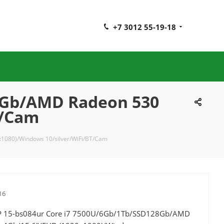
+7 3012 55-19-18
8Gb/AMD Radeon 530
T/Cam
1080)/Windows 10/silver/WiFi/BT/Cam
16
P 15-bs084ur Core i7 7500U/6Gb/1Tb/SSD128Gb/AMD