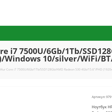
ore i7 7500U/6Gb/1Tb/SSD12
)/Windows 10/silver/WiFi/B
84ur Core i7 7500U/6Gb/1Tb/SSD128Gb/AMD Radeon 530 4Gb/15.6"/FHD (1920x
Артикул:
979
Ноутбук H