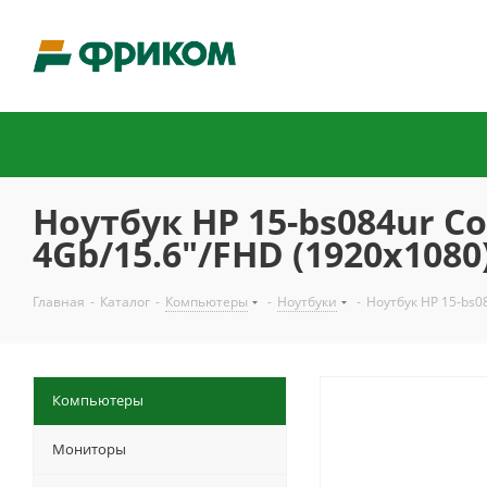
Ноутбук HP 15-bs084ur C
4Gb/15.6"/FHD (1920x1080
Главная
-
Каталог
-
Компьютеры
-
Ноутбуки
-
Ноутбук HP 15-bs0
Компьютеры
Мониторы