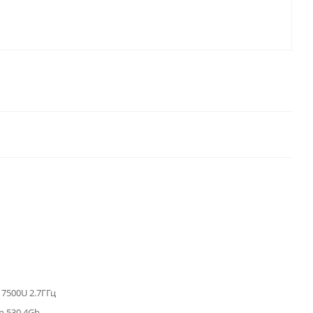
7 7500U 2.7ГГц
 530 4Gb