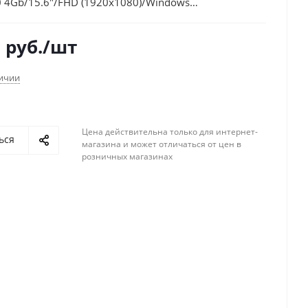
0 4Gb/15.6"/FHD (1920x1080)/Windows
WiFi/BT/Cam
6
руб.
/шт
личии
Цена действительна только для интернет-
ься
магазина и может отличаться от цен в
розничных магазинах