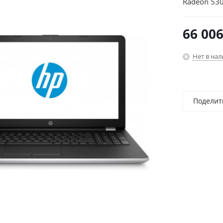
Radeon 53
10/silver/
66 00
Нет в на
Поделит