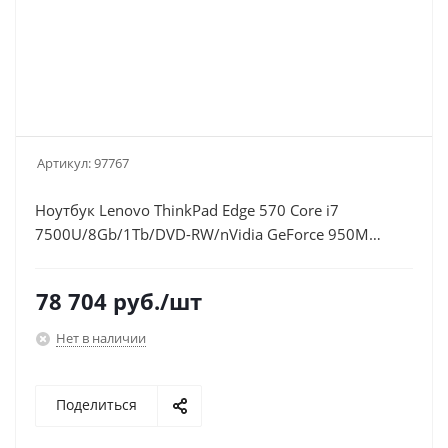
Артикул:
97767
Ноутбук Lenovo ThinkPad Edge 570 Core i7
7500U/8Gb/1Tb/DVD-RW/nVidia GeForce 950M
2Gb/15.6"/FHD (1920x1080)/Windows 10
Professional/black/silver/WiFi/BT/Cam
78 704
руб.
/шт
Нет в наличии
Поделиться